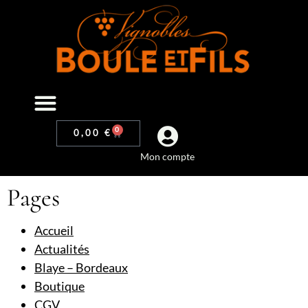
0
0,00
€
Mon compte
Pages
Accueil
Actualités
Blaye – Bordeaux
Boutique
CGV